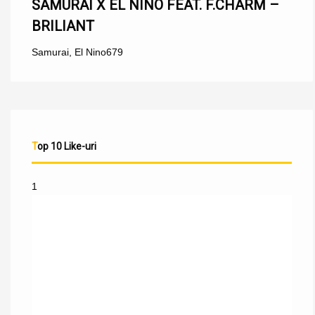
SAMURAI X EL NINO FEAT. F.CHARM –
BRILIANT
Samurai
,
El Nino
679
Top 10 Like-uri
1