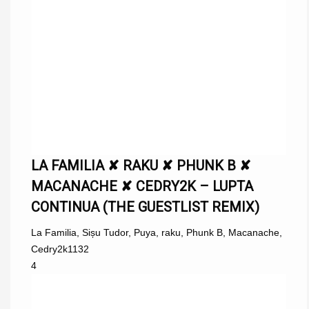
LA FAMILIA ✘ RAKU ✘ PHUNK B ✘
MACANACHE ✘ CEDRY2K – LUPTA
CONTINUA (THE GUESTLIST REMIX)
La Familia
,
Sișu Tudor
,
Puya
,
raku
,
Phunk B
,
Macanache
,
Cedry2k
1132
4