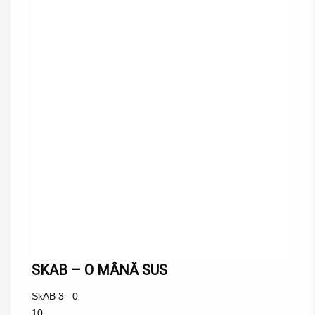
SKAB – O MÂNĂ SUS
SkAB
3
0
10