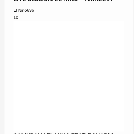
El Nino
696
10