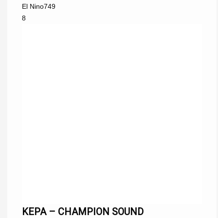
El Nino
749
8
KEPA – CHAMPION SOUND