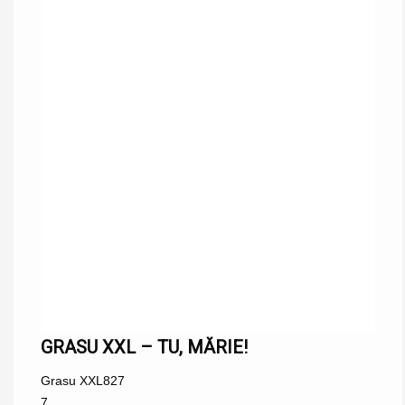
GRASU XXL – TU, MĂRIE!
Grasu XXL
827
7