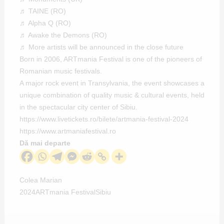
♬ TAINE (RO)
♬ Alpha Q (RO)
♬ Awake the Demons (RO)
♬ More artists will be announced in the close future
Born in 2006,
ARTmania Festival
is one of the pioneers of
Romanian music festivals.
A major rock event in Transylvania, the event showcases a
unique combination of quality music & cultural events, held
in the spectacular city center of Sibiu.
https://www.livetickets.ro/bilete/artmania-festival-2024
https://www.artmaniafestival.ro
Dă mai departe
Colea Marian
2024
ARTmania Festival
Sibiu