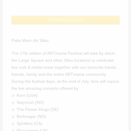
CUMPĂRĂ BILET
Piața Mare din Sibiu
The 17th edition of
ARTmania Festival
will take by storm
the Large Square and other Sibiu locations to celebrate
live rock & metal music together with our favourite bands,
friends, family and the entire ARTmania community.
During the festival days, at the end of July, fans will rejoice
the live amazing concerts offered by:
♬ Korn (USA)
♬ Satyricon (NO)
♬ The Flower Kings (SE)
♬ Borknagar (NO)
♬ Spiritbox (CA)
♬ Monuments (UK)