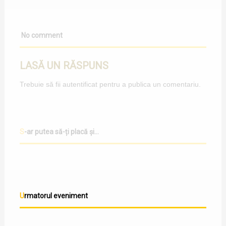
No comment
LASĂ UN RĂSPUNS
Trebuie să fii
autentificat
pentru a publica un comentariu.
S-ar putea să-ți placă și...
Urmatorul eveniment