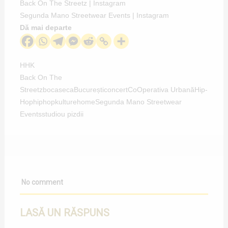
Back On The Streetz | Instagram
Segunda Mano Streetwear Events | Instagram
Dă mai departe
HHK
Back On The
Streetz
bocaseca
București
concert
CoOperativa Urbană
Hip-
Hop
hiphopkulture
home
Segunda Mano Streetwear
Events
studiou pizdii
No comment
LASĂ UN RĂSPUNS