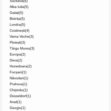
Suceava
(6)
Alba Iulia
(5)
Galați
(5)
Bistrița
(5)
Londra
(5)
Costinești
(4)
Vama Veche
(3)
Ploiești
(3)
Târgu Mureș
(3)
Europa
(2)
Deva
(2)
Hunedoara
(2)
Focșani
(1)
Năvodari
(1)
Prahova
(1)
Chișinău
(1)
Düsseldorf
(1)
Arad
(1)
Giurgiu
(1)