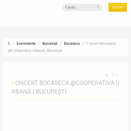
LOGIN
Evenimente
București
Bocaseca
Concert Bocaseca
@CoOperativa Urbană | București
0
0
CONCERT BOCASECA @COOPERATIVA U
RBANĂ | BUCUREȘTI