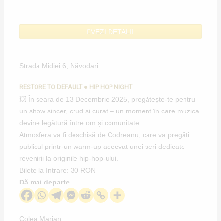
VEZI DETALII
Strada Midiei 6, Năvodari
RESTORE TO DEFAULT ● HIP HOP NIGHT
💥 În seara de 13 Decembrie 2025, pregătește-te pentru
un show sincer, crud și curat – un moment în care muzica
devine legătură între om și comunitate.
Atmosfera va fi deschisă de Codreanu, care va pregăti
publicul printr-un warm-up adecvat unei seri dedicate
revenirii la originile hip-hop-ului.
Bilete la Intrare: 30 RON
Dă mai departe
Colea Marian