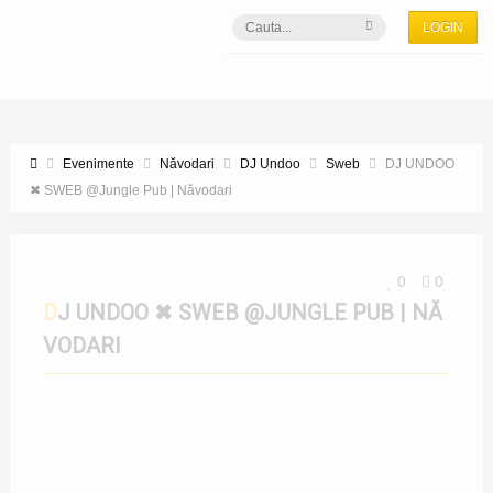
LOGIN
Evenimente
Năvodari
DJ Undoo
Sweb
DJ UNDOO
✖ SWEB @Jungle Pub | Năvodari
0
0
DJ UNDOO ✖ SWEB @JUNGLE PUB | NĂ
VODARI