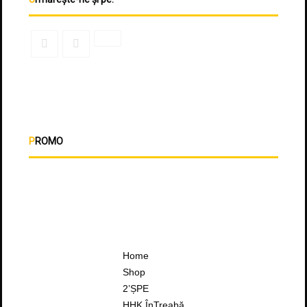
PROMO
Home
Shop
2’ȘPE
HHK ÎnTreabă