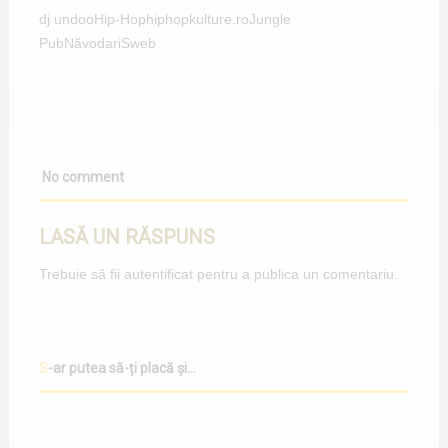
dj undoo
Hip-Hop
hiphopkulture.ro
Jungle
Pub
Năvodari
Sweb
No comment
LASĂ UN RĂSPUNS
Trebuie să fii
autentificat
pentru a publica un comentariu.
S-ar putea să-ți placă și...