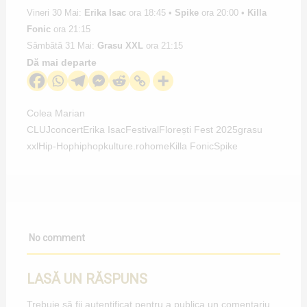
Vineri 30 Mai:
Erika Isac
ora 18:45 •
Spike
ora 20:00 •
Killa
Fonic
ora 21:15
Sâmbătă 31 Mai:
Grasu XXL
ora 21:15
Dă mai departe
Colea Marian
CLUJ
concert
Erika Isac
Festival
Florești Fest 2025
grasu
xxl
Hip-Hop
hiphopkulture.ro
home
Killa Fonic
Spike
No comment
LASĂ UN RĂSPUNS
Trebuie să fii
autentificat
pentru a publica un comentariu.