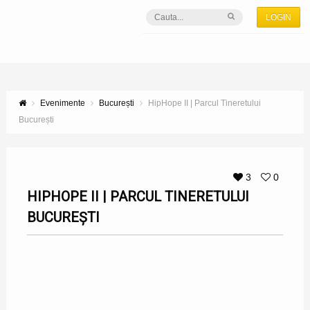
LOGIN
Evenimente
București
HipHope II | Parcul Tineretului
București
3
0
HIPHOPE II | PARCUL TINERETULUI
BUCUREȘTI