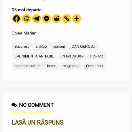
Dă mai departe
Colea Marian
București
cheloo
concert
DAN GEROSU
EVENIMENT CARITABIL
FreakaDaDisk
Hip-Hop
hiphopkulture.ro
home
magistrala
Ombladon
NO COMMENT
LASĂ UN RĂSPUNS