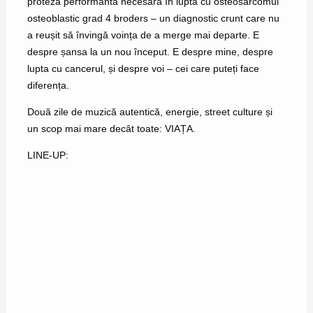
proteză performantă necesară în lupta cu osteosarcomul
osteoblastic grad 4 broders – un diagnostic crunt care nu
a reușit să învingă voința de a merge mai departe. E
despre șansa la un nou început. E despre mine, despre
lupta cu cancerul, și despre voi – cei care puteți face
diferența.
Două zile de muzică autentică, energie, street culture și
un scop mai mare decât toate: VIAȚA.
LINE-UP: