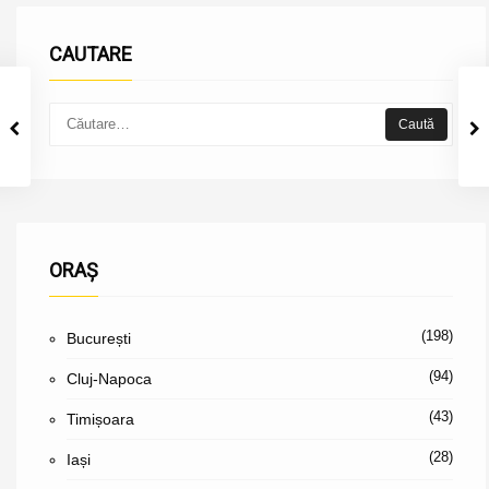
CAUTARE
ORAȘ
(198)
București
(94)
Cluj-Napoca
(43)
Timișoara
(28)
Iași