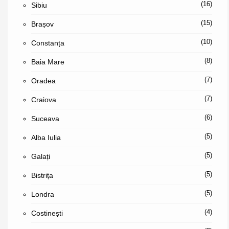
(16)
Sibiu
(15)
Brașov
(10)
Constanța
(8)
Baia Mare
(7)
Oradea
(7)
Craiova
(6)
Suceava
(5)
Alba Iulia
(5)
Galați
(5)
Bistrița
(5)
Londra
(4)
Costinești