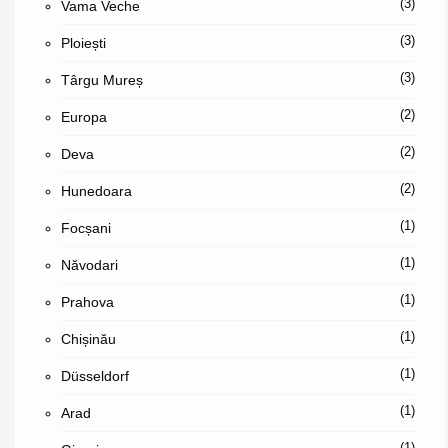
(3)
Vama Veche
(3)
Ploiești
(3)
Târgu Mureș
(2)
Europa
(2)
Deva
(2)
Hunedoara
(1)
Focșani
(1)
Năvodari
(1)
Prahova
(1)
Chișinău
(1)
Düsseldorf
(1)
Arad
(1)