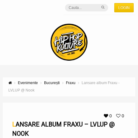
LOGIN
Evenimente
București
Fraxu
Lansare album Fraxu -
LVLUP @ Nook
0
0
LANSARE ALBUM FRAXU – LVLUP @
NOOK