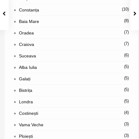
(10)
Constanța
(8)
Baia Mare
(7)
Oradea
(7)
Craiova
(6)
Suceava
(5)
Alba Iulia
(5)
Galați
(5)
Bistrița
(5)
Londra
(4)
Costinești
(3)
Vama Veche
(3)
Ploiești