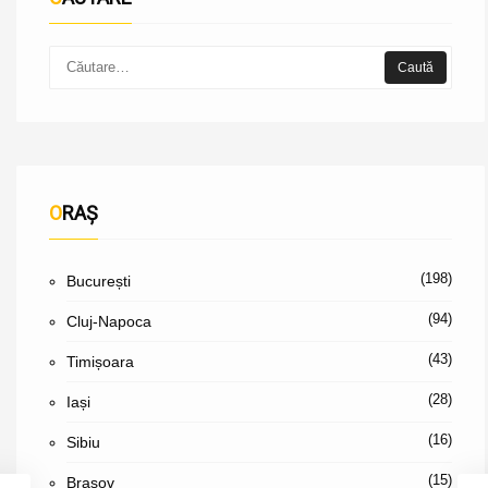
ORAȘ
(198)
București
(94)
Cluj-Napoca
(43)
Timișoara
(28)
Iași
(16)
Sibiu
(15)
Brașov