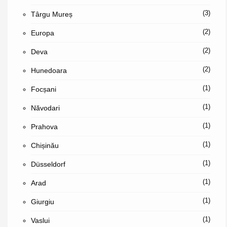
(3)
Târgu Mureș
(2)
Europa
(2)
Deva
(2)
Hunedoara
(1)
Focșani
(1)
Năvodari
(1)
Prahova
(1)
Chișinău
(1)
Düsseldorf
(1)
Arad
(1)
Giurgiu
(1)
Vaslui