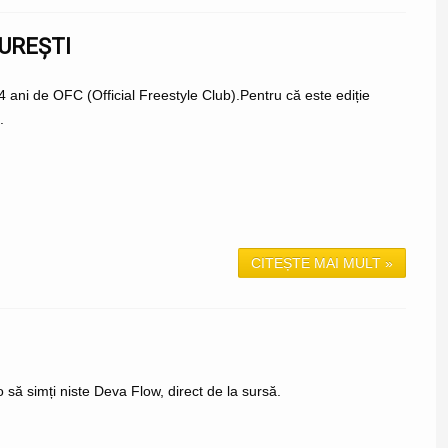
CUREȘTI
 ani de OFC (Official Freestyle Club).Pentru că este ediție
.
CITEȘTE MAI MULT »
să simți niste Deva Flow, direct de la sursă.