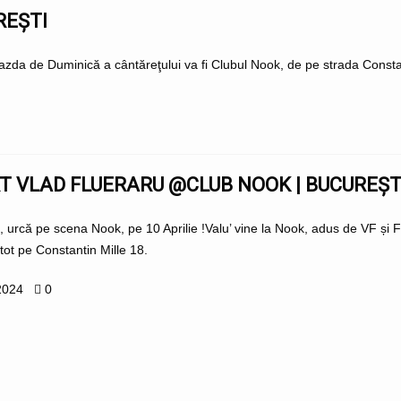
REȘTI
 Gazda de Duminică a cântăreţului va fi Clubul Nook, de pe strada Cons
T VLAD FLUERARU @CLUB NOOK | BUCUREȘT
, urcă pe scena Nook, pe 10 Aprilie !Valu’ vine la Nook, adus de VF și
tot pe Constantin Mille 18.
2024
0