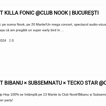
 KILLA FONIC @CLUB NOOK | BUCUREȘTI
ic pe scena Nook, pe 20 Martie!Un mega concert, spectacol audio-vizual 
 așa că am pregătit un super early bird în ...
2024
0
 BIBANU × SUBSEMNATU × TECKO STAR @C
p Hop 100% se întâmplă pe 13 Martie la Club Nook!Bibanu și Subsemnat
er party!