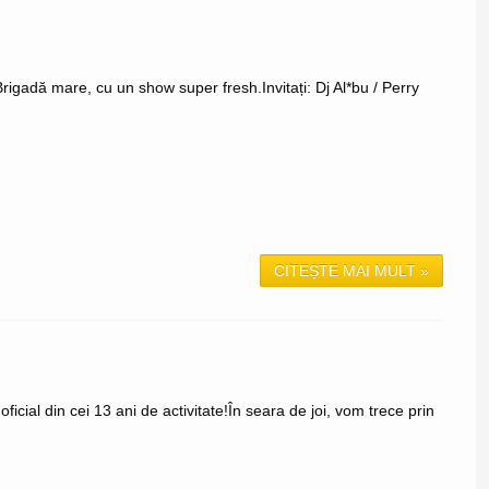
igadă mare, cu un show super fresh.Invitați: Dj Al*bu / Perry
CITEȘTE MAI MULT »
cial din cei 13 ani de activitate!În seara de joi, vom trece prin