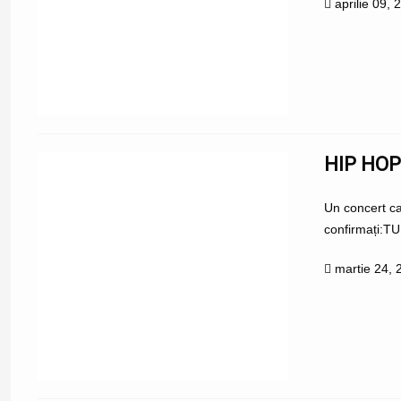
aprilie 09, 
HIP HOP
Un concert ca
confirmați:T
martie 24, 