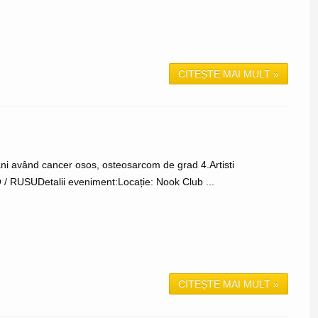
CITEȘTE MAI MULT »
 ani având cancer osos, osteosarcom de grad 4.Artisti
 RUSUDetalii eveniment:Locație: Nook Club ...
CITEȘTE MAI MULT »