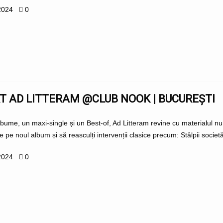
2024
0
T AD LITTERAM @CLUB NOOK | BUCUREȘTI
bume, un maxi-single și un Best-of, Ad Litteram revine cu materialul
e pe noul album și să reasculți intervenții clasice precum: Stâlpii societăț
2024
0