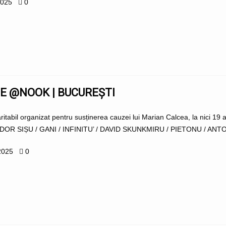
2025
0
E @NOOK | BUCUREȘTI
ritabil organizat pentru susținerea cauzei lui Marian Calcea, la nici 19
UDOR SIȘU / GANI / INFINITU’ / DAVID SKUNKMIRU / PIETONU / ANTO /
2025
0