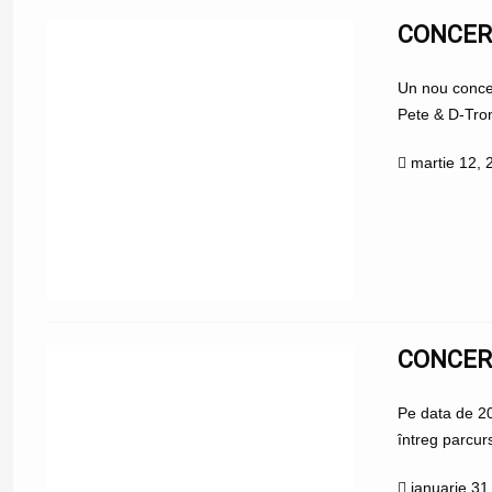
CONCER
Un nou concer
Pete & D-Tron
martie 12, 
CONCER
Pe data de 20
întreg parcurs
ianuarie 31