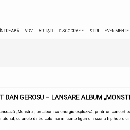
 ÎNTREABĂ
VDV
ARTIȘTI
DISCOGRAFIE
ȘTIRI
EVENIMENTE
T DAN GEROSU – LANSARE ALBUM „MONSTR
nsează „Monstru”, un album cu energie explozivă, printr-un concert pe 
aterial, cu unele dintre cele mai influente figuri din scena hip hop-ului