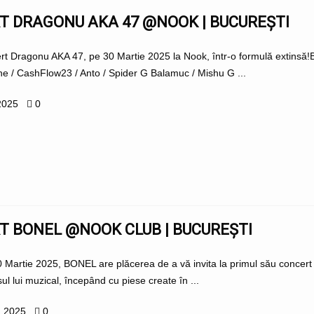
T DRAGONU AKA 47 @NOOK | BUCUREȘTI
t Dragonu AKA 47, pe 30 Martie 2025 la Nook, într-o formulă extinsă!Br
e / CashFlow23 / Anto / Spider G Balamuc / Mishu G ...
2025
0
T BONEL @NOOK CLUB | BUCUREȘTI
 Martie 2025, BONEL are plăcerea de a vă invita la primul său concert ofi
ul lui muzical, începând cu piese create în ...
, 2025
0