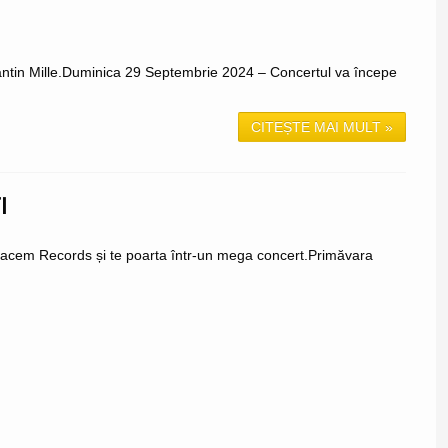
tantin Mille.Duminica 29 Septembrie 2024 – Concertul va începe
CITEȘTE MAI MULT »
I
 Facem Records și te poarta într-un mega concert.Primăvara