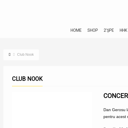
HOME
SHOP
2’ȘPE
HHK
Club Nook
CLUB NOOK
CONCER
Dan Gerosu la
pentru acest m