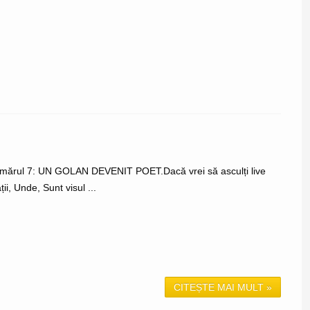
 numărul 7: UN GOLAN DEVENIT POET.Dacă vrei să asculți live
ii, Unde, Sunt visul ...
CITEȘTE MAI MULT »