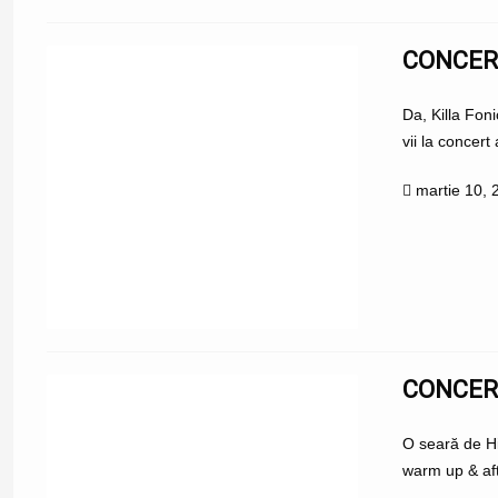
CONCERT
Da, Killa Fon
vii la concert
martie 10, 
CONCERT
O seară de Hi
warm up & aft