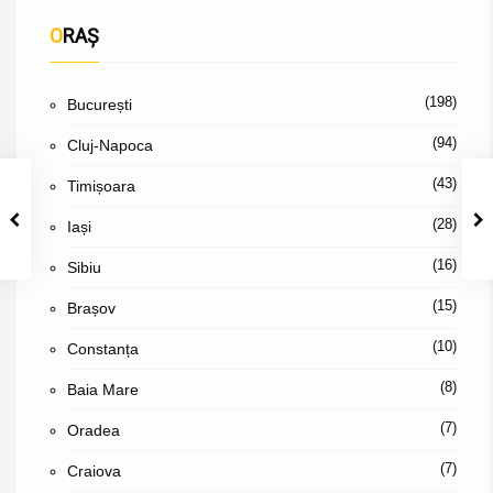
ORAȘ
(198)
București
(94)
Cluj-Napoca
(43)
Timișoara
(28)
Iași
(16)
Sibiu
(15)
Brașov
(10)
Constanța
(8)
Baia Mare
(7)
Oradea
(7)
Craiova