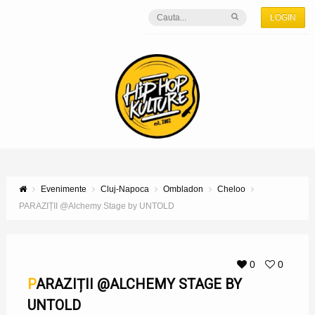
LOGIN
Evenimente
Cluj-Napoca
Ombladon
Cheloo
PARAZIȚII @Alchemy Stage by UNTOLD
0
0
PARAZIȚII @ALCHEMY STAGE BY
UNTOLD