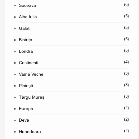
(6)
Suceava
(5)
Alba Iulia
(5)
Galați
(5)
Bistrița
(5)
Londra
(4)
Costinești
(3)
Vama Veche
(3)
Ploiești
(3)
Târgu Mureș
(2)
Europa
(2)
Deva
(2)
Hunedoara