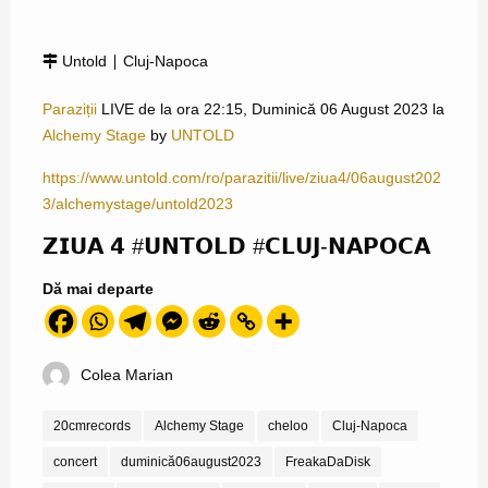
Untold ∣ Cluj-Napoca
Paraziții
LIVE de la ora 22:15, Duminică 06 August 2023 la
Alchemy Stage
by
UNTOLD
https://www.untold.com/ro/parazitii/live/ziua4/06august202
3/alchemystage/untold2023
𝗭𝗜𝗨𝗔 𝟰 #𝗨𝗡𝗧𝗢𝗟𝗗 #𝗖𝗟𝗨𝗝-𝗡𝗔𝗣𝗢𝗖𝗔
Dă mai departe
Colea Marian
20cmrecords
Alchemy Stage
cheloo
Cluj-Napoca
concert
duminică06august2023
FreakaDaDisk