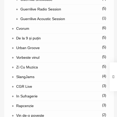
(5)
Guerrilive Radio Session
(1)
Guerrilive Acoustic Session
(6)
Cvorum
(5)
De la 9 și puțin
(5)
Urban Groove
(5)
Vorbeste vinul
(5)
Zi Cu Muzica
(4)
SlangJams
(3)
CGR Live
(3)
In Sufragerie
(3)
Rapcenzie
(2)
Vin de-o poveste