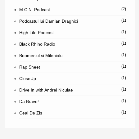
(2)
M.C.N. Podcast
(1)
Podcastul lui Damian Draghici
(1)
High Life Podcast
(1)
Black Rhino Radio
(1)
Boomer-ul si Milenialu'
(1)
Rap Sheet
(1)
CloseUp
(1)
Drive In with Andrei Niculae
(1)
Da Bravo!
(1)
Ceai De Zis