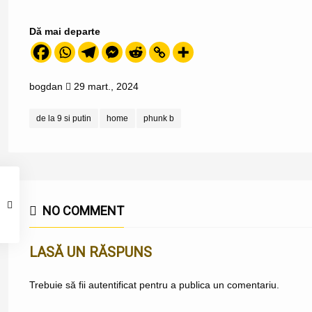
Dă mai departe
bogdan
29 mart., 2024
de la 9 si putin
home
phunk b
NO COMMENT
LASĂ UN RĂSPUNS
Trebuie să fii
autentificat
pentru a publica un comentariu.