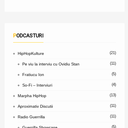
PODCASTURI
(21)
HipHopKulture
(11)
Pe viu la interviu cu Ovidiu Stan
(5)
Fratiucu Ion
(4)
So-Fi – Interviuri
(13)
Marpha HipHop
(11)
Aproximativ Discutii
(11)
Radio Guerrilla
(5)
Guerrilla Showcase