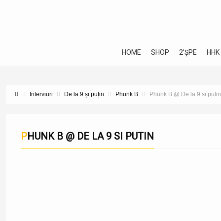
HOME
SHOP
2’ȘPE
HHK
Interviuri
De la 9 și puțin
Phunk B
Phunk B @ De la 9 si putin
PHUNK B @ DE LA 9 SI PUTIN