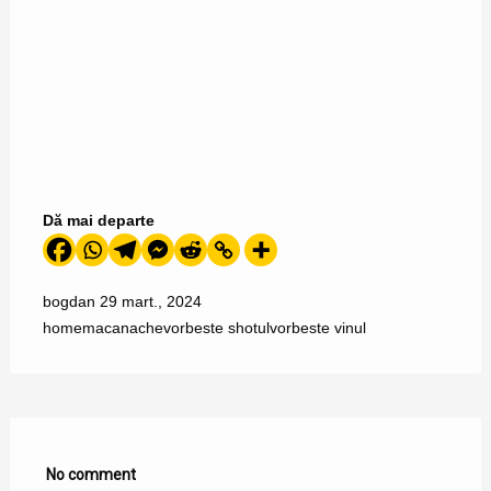
Dă mai departe
bogdan
29 mart., 2024
home
macanache
vorbeste shotul
vorbeste vinul
No comment