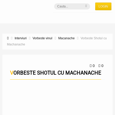
LOGIN
Interviuri
Vorbeste vinul
Macanache
Vorbeste Shotul cu
Machanache
0
0
VORBESTE SHOTUL CU MACHANACHE