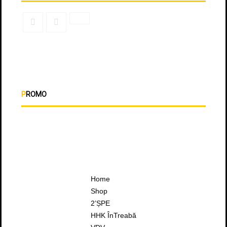
PROMO
Home
Shop
2’ȘPE
HHK ÎnTreabă