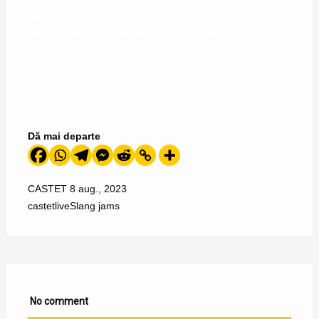
piese muzicale de la artisti necunoscuti publicului larg. Cu
un chat interactiv, comunitatea isi exprima opinia si
notarea pentru fiecare melodie, contribuind la atmosfera
prietenoasa si captivanta a emisiunii. Oferim nu doar
reactii autentice la piese, dar si sfaturi si critici constructive
artistilor, ajutandu-i sa isi imbunatateasca calitatile
muzicale si sa creasca in acest domeniu competitiv.
Dă mai departe
CASTET
8 aug., 2023
castet
live
Slang jams
No comment