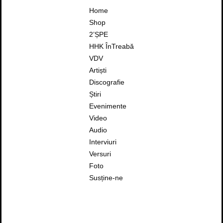
Home
Shop
2’ȘPE
HHK ÎnTreabă
VDV
Artiști
Discografie
Știri
Evenimente
Video
Audio
Interviuri
Versuri
Foto
Susține-ne