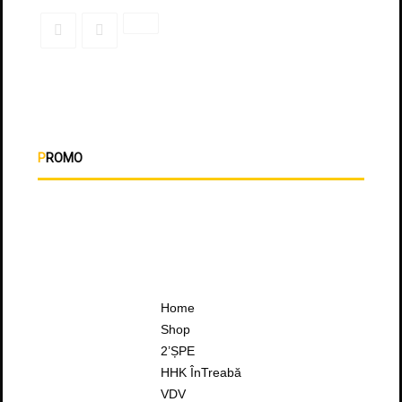
PROMO
Home
Shop
2’ȘPE
HHK ÎnTreabă
VDV