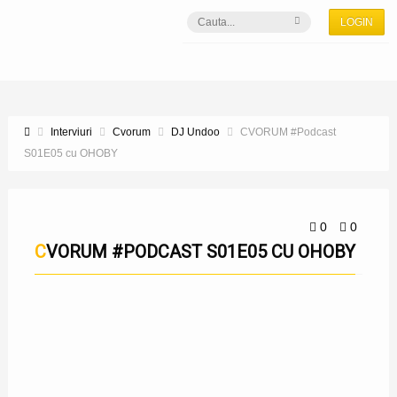
LOGIN
Interviuri
Cvorum
DJ Undoo
CVORUM #Podcast
S01E05 cu OHOBY
0
0
CVORUM #PODCAST S01E05 CU OHOBY