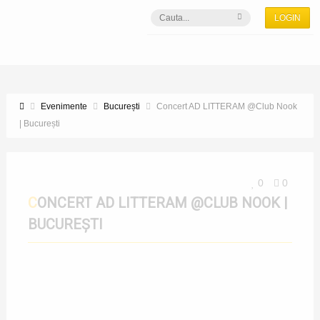
LOGIN
Evenimente
București
Concert AD LITTERAM @Club Nook
| București
0
0
CONCERT AD LITTERAM @CLUB NOOK |
BUCUREȘTI