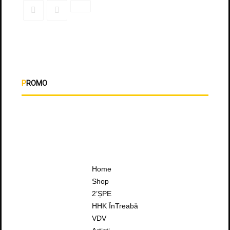
PROMO
Home
Shop
2’ȘPE
HHK ÎnTreabă
VDV