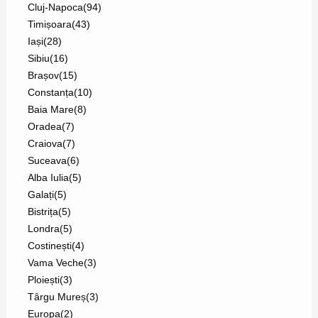
Cluj-Napoca
(94)
Timișoara
(43)
Iași
(28)
Sibiu
(16)
Brașov
(15)
Constanța
(10)
Baia Mare
(8)
Oradea
(7)
Craiova
(7)
Suceava
(6)
Alba Iulia
(5)
Galați
(5)
Bistrița
(5)
Londra
(5)
Costinești
(4)
Vama Veche
(3)
Ploiești
(3)
Târgu Mureș
(3)
Europa
(2)