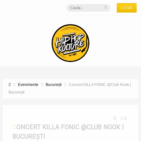
LOGIN
Evenimente
București
Concert KILLA FONIC @Club Nook |
București
0
0
CONCERT KILLA FONIC @CLUB NOOK |
BUCUREȘTI