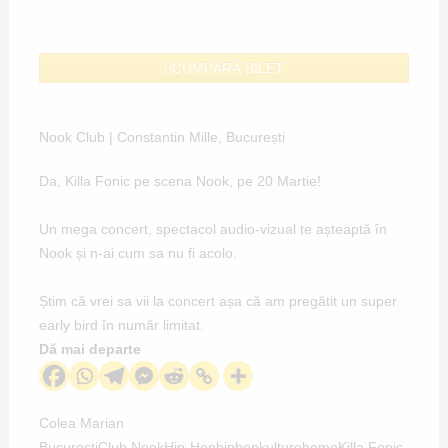
CUMPĂRĂ BILET
Nook Club | Constantin Mille, București
Da,
Killa Fonic
pe scena
Nook
, pe 20 Martie!
Un mega concert, spectacol audio-vizual te așteaptă în
Nook și n-ai cum sa nu fi acolo.
Știm că vrei sa vii la concert așa că am pregătit un super
early bird în număr limitat
.
Dă mai departe
Colea Marian
București
Club Nook
Hip-Hop
hiphopkulture
home
Killa Fonic