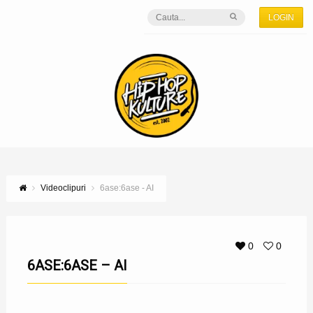
LOGIN
Videoclipuri
6ase:6ase - AI
0
0
6ASE:6ASE – AI