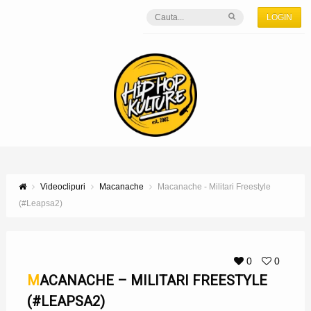
LOGIN
Videoclipuri
Macanache
Macanache - Militari Freestyle
(#Leapsa2)
0
0
MACANACHE – MILITARI FREESTYLE
(#LEAPSA2)