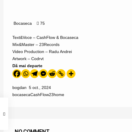
Bocaseca
75
Text&Voce – CashFlow & Bocaseca
Mix&Master – 23Records
Video Production – Radu Andrei
Artwork – Codrvt
Dă mai departe
bogdan
5 oct., 2024
bocaseca
CashFlow23
home
NO COMMENT