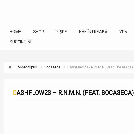
HOME
SHOP
2’ȘPE
HHK ÎNTREABĂ
VDV
SUSȚINE-NE
Videoclipuri
Bocaseca
CashFlow23 - R.N.M.N. (feat. Bocaseca)
CASHFLOW23 – R.N.M.N. (FEAT. BOCASECA)