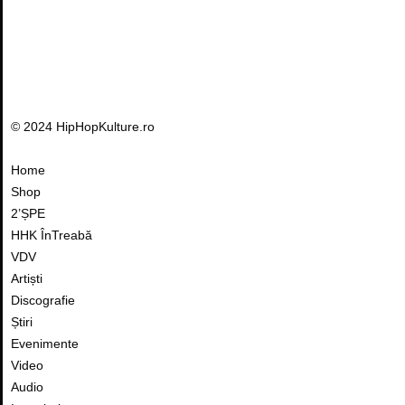
© 2024 HipHopKulture.ro
Home
Shop
2’ȘPE
HHK ÎnTreabă
VDV
Artiști
Discografie
Știri
Evenimente
Video
Audio