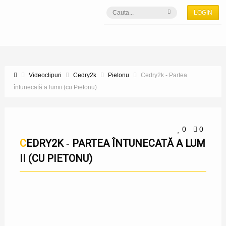
LOGIN
Videoclipuri
Cedry2k
Pietonu
Cedry2k ‑ Partea
întunecată a lumii (cu Pietonu)
0
0
CEDRY2K ‑ PARTEA ÎNTUNECATĂ A LUM
II (CU PIETONU)