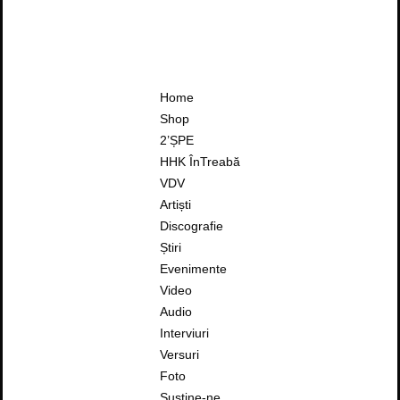
Home
Shop
2’ȘPE
HHK ÎnTreabă
VDV
Artiști
Discografie
Știri
Evenimente
Video
Audio
Interviuri
Versuri
Foto
Susține-ne