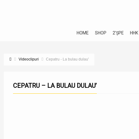
HOME
SHOP
2’ȘPE
HHK
Videoclipuri
Cepatru - La bulau dulau'
CEPATRU – LA BULAU DULAU’