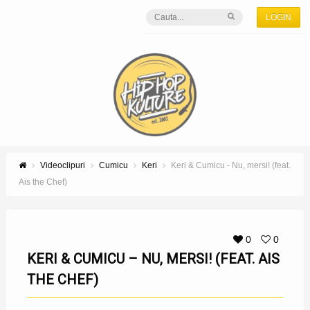
LOGIN
Videoclipuri
Cumicu
Keri
Keri & Cumicu - Nu, mersi! (feat.
Ais the Chef)
0
0
KERI & CUMICU – NU, MERSI! (FEAT. AIS
THE CHEF)