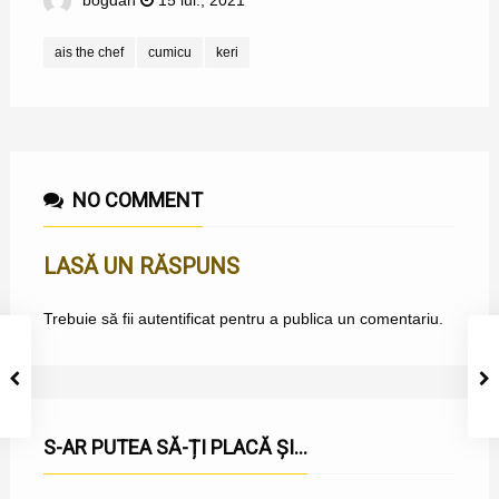
bogdan
15 iul., 2021
ais the chef
cumicu
keri
NO COMMENT
LASĂ UN RĂSPUNS
Trebuie să fii
autentificat
pentru a publica un comentariu.
S-AR PUTEA SĂ-ȚI PLACĂ ȘI...