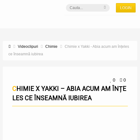
LOGIN
Videoclipuri
Chimie
Chimie x Yakki - Abia acum am înțeles
ce înseamnă iubirea
0
0
CHIMIE X YAKKI – ABIA ACUM AM ÎNȚE
LES CE ÎNSEAMNĂ IUBIREA