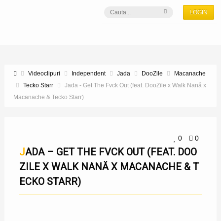
LOGIN
Videoclipuri
Independent
Jada
DooZile
Macanache
Tecko Starr
Jada - Get The Fvck Out (feat. DooZile x Walk Nană x
Macanache & Tecko Starr)
0
0
JADA – GET THE FVCK OUT (FEAT. DOO
ZILE X WALK NANĂ X MACANACHE & T
ECKO STARR)