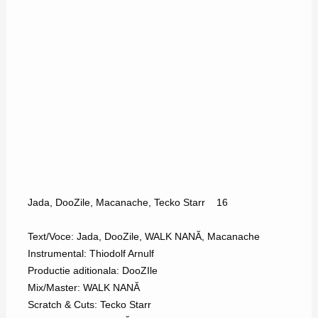
Jada
,
DooZile
,
Macanache
,
Tecko Starr
16
Text/Voce: Jada, DooZile, WALK NANĂ, Macanache
Instrumental: Thiodolf Arnulf
Productie aditionala: DooZIle
Mix/Master: WALK NANĂ
Scratch & Cuts: Tecko Starr