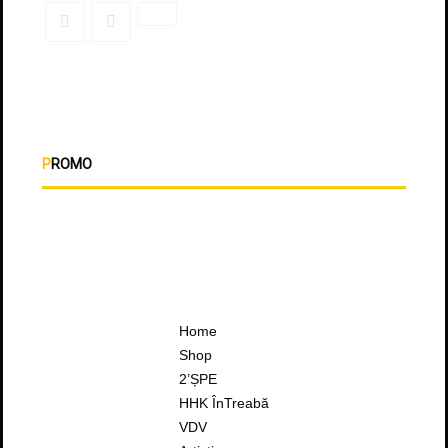
PROMO
Home
Shop
2’ȘPE
HHK ÎnTreabă
VDV