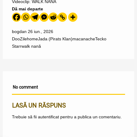
Videoclip: WALK NANĂ
Dă mai departe
bogdan
26 iun., 2026
DooZile
home
Jada (Pirats Klan)
macanache
Tecko
Starr
walk nană
No comment
LASĂ UN RĂSPUNS
Trebuie să fii
autentificat
pentru a publica un comentariu.