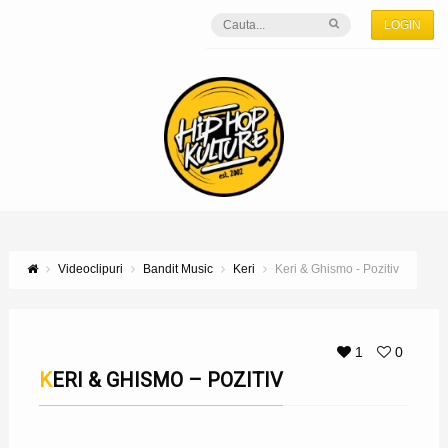
LOGIN
Videoclipuri
Bandit Music
Keri
Keri & Ghismo - Pozitiv
1
0
KERI & GHISMO – POZITIV