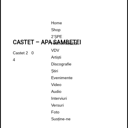
Home
Shop
2’ȘPE
CASTET – APA SAMBETEI
HHK ÎnTreabă
VDV
Castet
2
0
Artiști
4
Discografie
Știri
Evenimente
Video
Audio
Interviuri
Versuri
Foto
Susține-ne