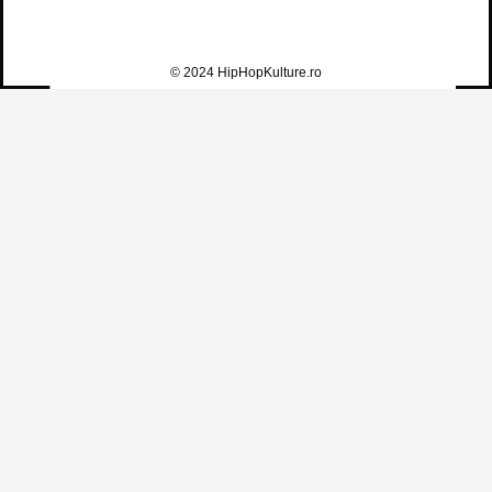
© 2024 HipHopKulture.ro
FAUST – TE AȘTEPT LA SHOW (FEAT.
MACANACHE)
Faust
,
Macanache
2
0
5