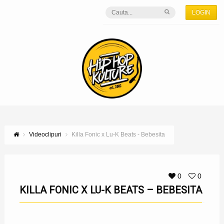
LOGIN
Videoclipuri
Killa Fonic x Lu-K Beats - Bebesita
0
0
KILLA FONIC X LU-K BEATS – BEBESITA