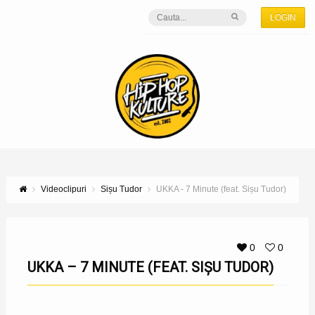
LOGIN
Videoclipuri
Sișu Tudor
UKKA - 7 Minute (feat. Sișu Tudor)
0
0
UKKA – 7 MINUTE (FEAT. SIȘU TUDOR)