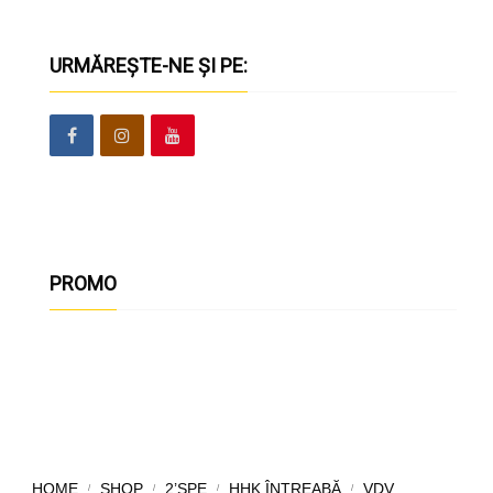
URMĂREȘTE-NE ȘI PE:
PROMO
HOME
SHOP
2’ȘPE
HHK ÎNTREABĂ
VDV