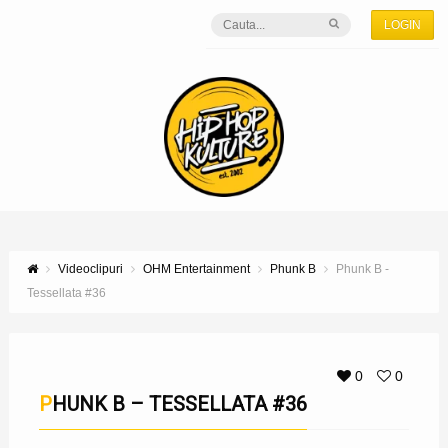
LOGIN
Videoclipuri
OHM Entertainment
Phunk B
Phunk B -
Tessellata #36
0
0
PHUNK B – TESSELLATA #36