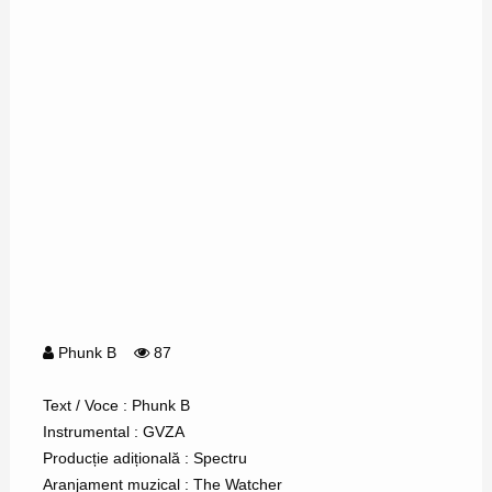
Phunk B
87
Text / Voce : Phunk B
Instrumental : GVZA
Producție adițională : Spectru
Aranjament muzical : The Watcher