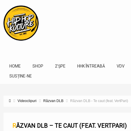
HOME
SHOP
2’ȘPE
HHK ÎNTREABĂ
VDV
SUSȚINE-NE
Videoclipuri
Răzvan DLB
Răzvan DLB - Te caut (feat. VertPari)
RĂZVAN DLB – TE CAUT (FEAT. VERTPARI)