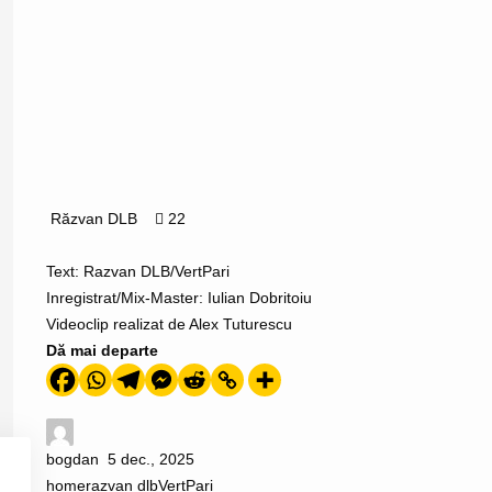
Răzvan DLB
22
Text: Razvan DLB/VertPari
Inregistrat/Mix-Master: Iulian Dobritoiu
Videoclip realizat de Alex Tuturescu
Dă mai departe
bogdan
5 dec., 2025
home
razvan dlb
VertPari