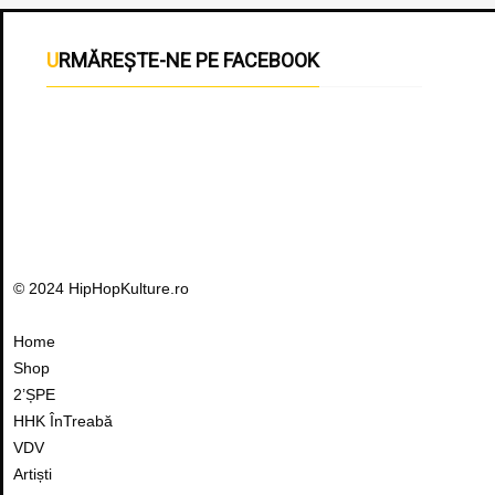
URMĂREȘTE-NE PE FACEBOOK
© 2024 HipHopKulture.ro
Home
Shop
2’ȘPE
HHK ÎnTreabă
VDV
Artiști