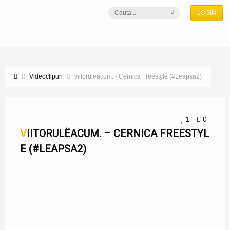
LOGIN
Videoclipuri
viitorulëacum. - Cernica Freestyle (#Leapsa2)
1
0
VIITORULËACUM. – CERNICA FREESTYL
E (#LEAPSA2)