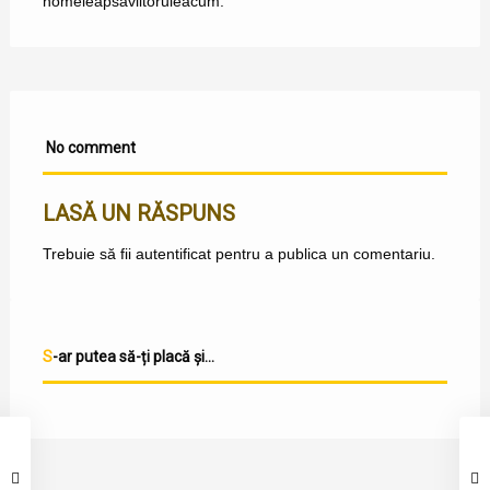
home
leapsa
viitorulëacum.
No comment
LASĂ UN RĂSPUNS
Trebuie să fii
autentificat
pentru a publica un comentariu.
S-ar putea să-ți placă și...