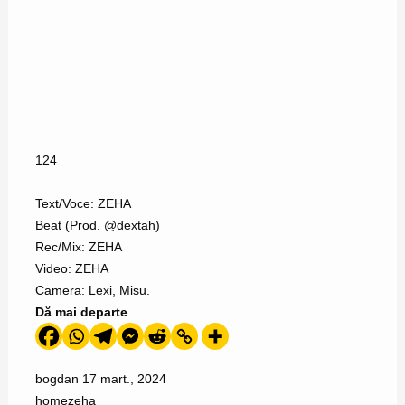
124
Text/Voce: ZEHA
Beat (Prod. @dextah)
Rec/Mix: ZEHA
Video: ZEHA
Camera: Lexi, Misu.
Dă mai departe
bogdan
17 mart., 2024
home
zeha