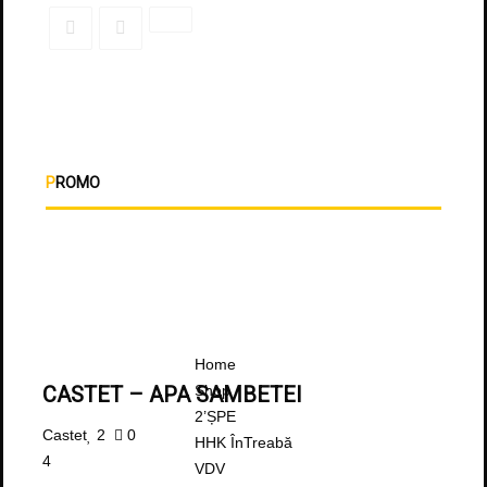
PROMO
Home
Shop
CASTET – APA SAMBETEI
2’ȘPE
Castet
2
0
HHK ÎnTreabă
4
VDV