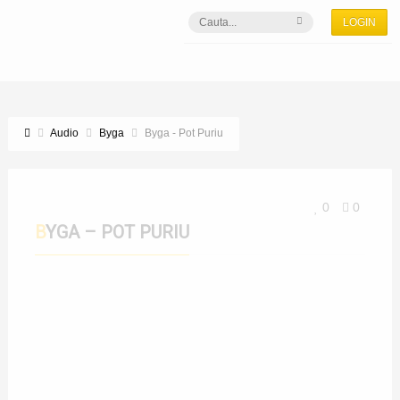
LOGIN
Audio
Byga
Byga - Pot Puriu
0
0
BYGA – POT PURIU