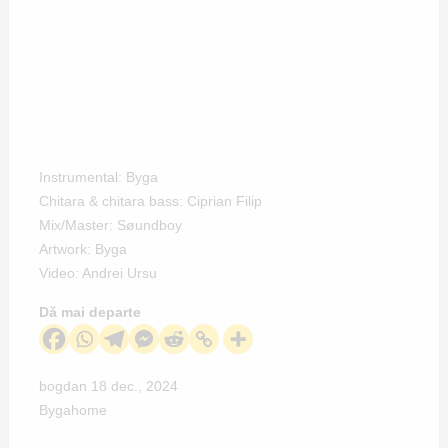
Instrumental: Byga
Chitara & chitara bass: Ciprian Filip
Mix/Master: Søundboy
Artwork: Byga
Video: Andrei Ursu
Dă mai departe
bogdan
18 dec., 2024
Byga
home