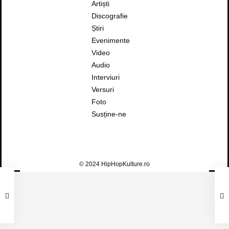
Artiști
Discografie
Știri
Evenimente
Video
Audio
Interviuri
Versuri
Foto
Susține-ne
© 2024 HipHopKulture.ro
FAUST – TE AȘTEPT LA SHOW (FEAT.
MACANACHE)
Faust
,
Macanache
2
0