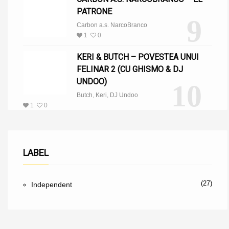
PATRONE
9
Carbon a.s. NarcoBranco
1
0
KERI & BUTCH – POVESTEA UNUI
FELINAR 2 (CU GHISMO & DJ
UNDOO)
10
Butch
,
Keri
,
DJ Undoo
1
0
LABEL
(27)
Independent