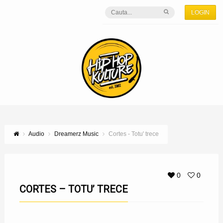
LOGIN
Audio
Dreamerz Music
Cortes - Totu' trece
0
0
CORTES – TOTU’ TRECE