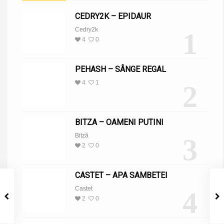
CEDRY2K – EPIDAUR
Cedry2k
1
4
0
PEHASH – SÂNGE REGAL
4
1
2
BITZA – OAMENI PUTINI
Bitză
3
2
0
CASTET – APA SAMBETEI
Castet
4
2
0