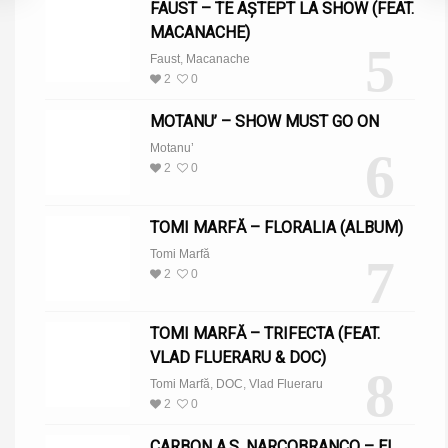
FAUST – TE AȘTEPT LA SHOW (FEAT.
MACANACHE)
5
Faust
,
Macanache
2
0
MOTANU’ – SHOW MUST GO ON
Motanu’
6
2
0
TOMI MARFĂ – FLORALIA (ALBUM)
Tomi Marfă
7
2
0
TOMI MARFĂ – TRIFECTA (FEAT.
VLAD FLUERARU & DOC)
8
Tomi Marfă
,
DOC
,
Vlad Flueraru
2
0
CARBON A.S. NARCOBRANCO – EL