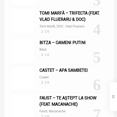
3
TOMI MARFĂ – TRIFECTA (FEAT.
VLAD FLUERARU & DOC)
4
Tomi Marfă
,
DOC
,
Vlad Flueraru
2
0
BITZA – OAMENI PUTINI
Bitză
5
2
0
CASTET – APA SAMBETEI
Castet
6
2
0
FAUST – TE AȘTEPT LA SHOW
(FEAT. MACANACHE)
7
Faust
,
Macanache
2
0