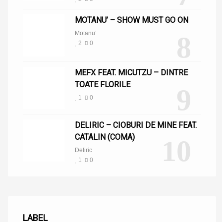
MOTANU’ – SHOW MUST GO ON
Motanu’
8
2
0
MEFX FEAT. MICUTZU – DINTRE
TOATE FLORILE
9
1
0
DELIRIC – CIOBURI DE MINE FEAT.
CATALIN (COMA)
10
Deliric
1
0
LABEL