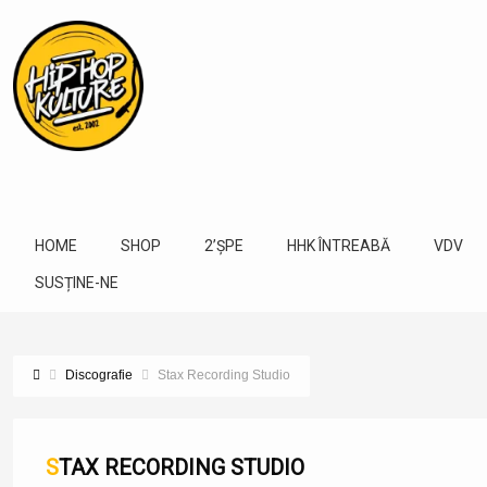
HOME
SHOP
2’ȘPE
HHK ÎNTREABĂ
VDV
SUSȚINE-NE
Discografie
Stax Recording Studio
STAX RECORDING STUDIO