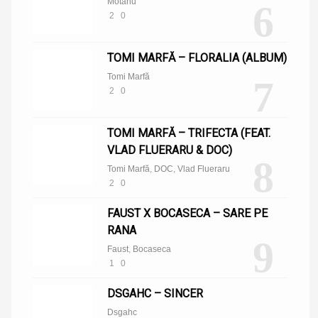
Motanu’
6
2
0
TOMI MARFĂ – FLORALIA (ALBUM)
Tomi Marfă
7
2
0
TOMI MARFĂ – TRIFECTA (FEAT.
VLAD FLUERARU & DOC)
8
Tomi Marfă
,
DOC
,
Vlad Flueraru
2
0
FAUST X BOCASECA – SARE PE
RANA
9
Faust
,
Bocaseca
1
0
DSGAHC – SINCER
Dsgahc