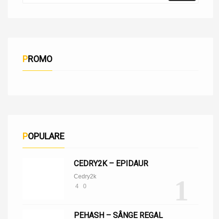
PROMO
POPULARE
CEDRY2K – EPIDAUR
Cedry2k
1
4
0
PEHASH – SÂNGE REGAL