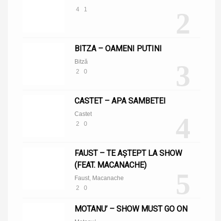
4
1
2
BITZA – OAMENI PUTINI
Bitză
3
2
0
CASTET – APA SAMBETEI
Castet
4
2
0
FAUST – TE AȘTEPT LA SHOW
(FEAT. MACANACHE)
5
Faust
,
Macanache
2
0
MOTANU’ – SHOW MUST GO ON