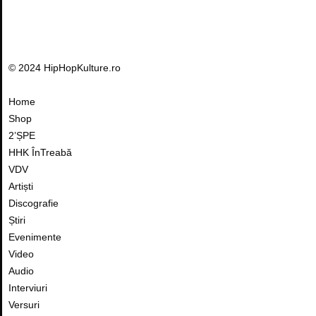
© 2024 HipHopKulture.ro
Home
Shop
2’ȘPE
HHK ÎnTreabă
VDV
Artiști
Discografie
Știri
Evenimente
Video
Audio
Interviuri
Versuri