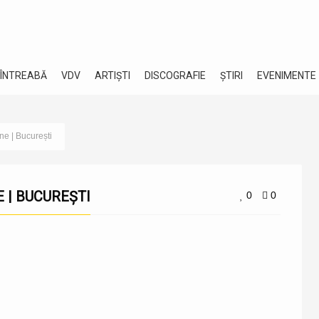
 ÎNTREABĂ
VDV
ARTIȘTI
DISCOGRAFIE
ȘTIRI
EVENIMENTE
e | București
 | BUCUREȘTI
0
0