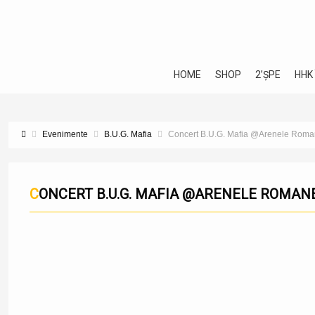
HOME
SHOP
2’ȘPE
HHK
Evenimente
B.U.G. Mafia
Concert B.U.G. Mafia @Arenele Roman
CONCERT B.U.G. MAFIA @ARENELE ROMANE