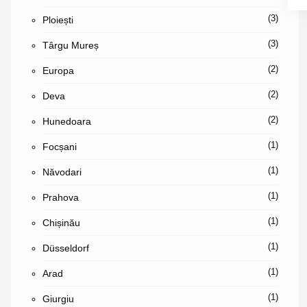
(3)
Ploiești
(3)
Târgu Mureș
(2)
Europa
(2)
Deva
(2)
Hunedoara
(1)
Focșani
(1)
Năvodari
(1)
Prahova
(1)
Chișinău
(1)
Düsseldorf
(1)
Arad
(1)
Giurgiu