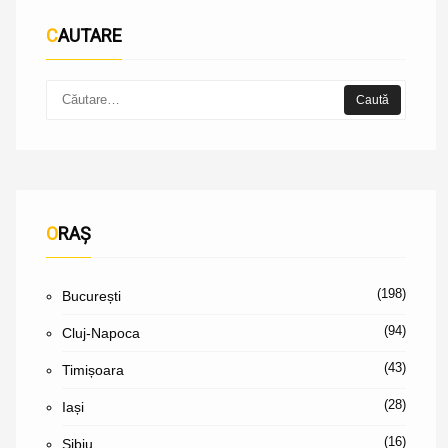
CAUTARE
ORAȘ
(198)
București
(94)
Cluj-Napoca
(43)
Timișoara
(28)
Iași
(16)
Sibiu