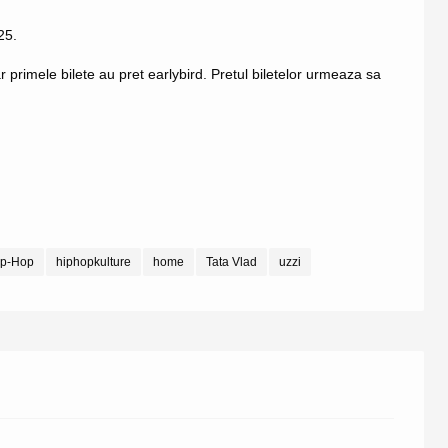
25.
 primele bilete au pret earlybird. Pretul biletelor urmeaza sa
ip-Hop
hiphopkulture
home
Tata Vlad
uzzi