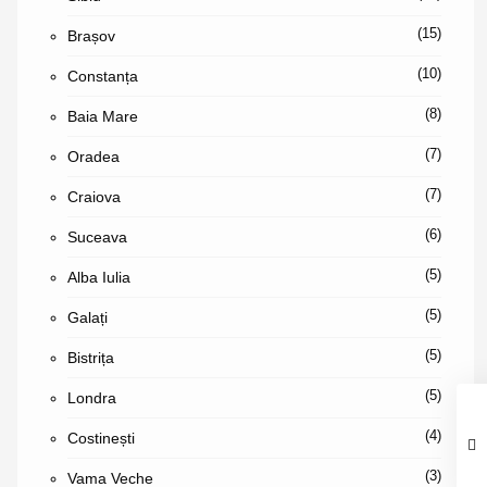
(15)
Brașov
(10)
Constanța
(8)
Baia Mare
(7)
Oradea
(7)
Craiova
(6)
Suceava
(5)
Alba Iulia
(5)
Galați
(5)
Bistrița
(5)
Londra
(4)
Costinești
(3)
Vama Veche