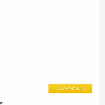
CUMPĂRĂ BILET
ti