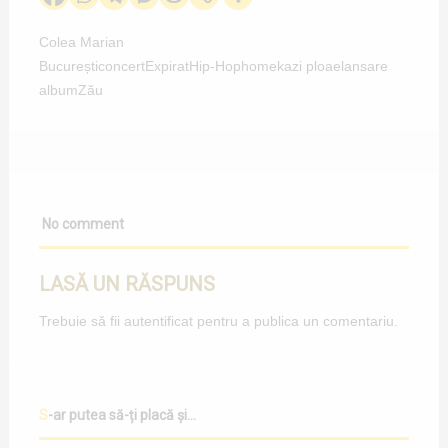
Colea Marian
București
concert
Expirat
Hip-Hop
home
kazi ploae
lansare
album
Zău
No comment
LASĂ UN RĂSPUNS
Trebuie să fii
autentificat
pentru a publica un comentariu.
S-ar putea să-ți placă și...