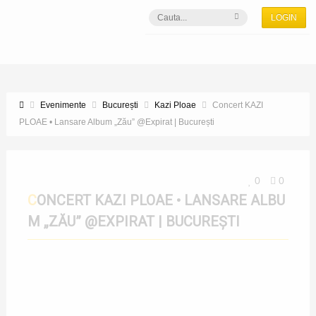
LOGIN
Evenimente
București
Kazi Ploae
Concert KAZI
PLOAE • Lansare Album „Zău” @Expirat | București
0
0
CONCERT KAZI PLOAE • LANSARE ALBU
M „ZĂU” @EXPIRAT | BUCUREȘTI