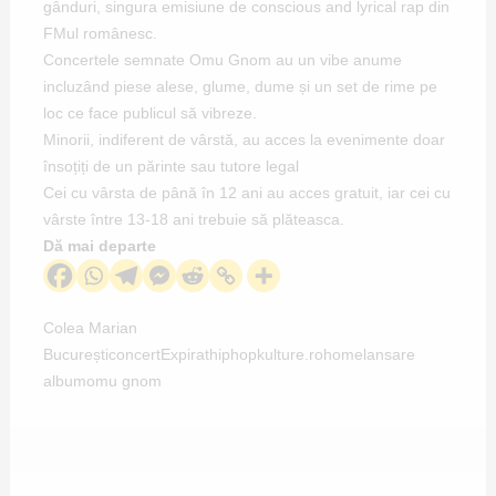
gânduri, singura emisiune de conscious and lyrical rap din
FMul românesc.
Concertele semnate Omu Gnom au un vibe anume
incluzând piese alese, glume, dume și un set de rime pe
loc ce face publicul să vibreze.
Minorii, indiferent de vârstă, au acces la evenimente doar
însoțiți de un părinte sau tutore legal
Cei cu vârsta de până în 12 ani au acces gratuit, iar cei cu
vârste între 13-18 ani trebuie să plăteasca.
Dă mai departe
Colea Marian
București
concert
Expirat
hiphopkulture.ro
home
lansare
album
omu gnom