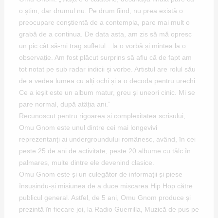
o știm, dar drumul nu. Pe drum fiind, nu prea există o
preocupare conștientă de a contempla, pare mai mult o
grabă de a continua. De data asta, am zis să mă opresc
un pic cât să-mi trag sufletul…la o vorbă și mintea la o
observație. Am fost plăcut surprins să aflu că de fapt am
tot notat pe sub radar indicii și vorbe. Artistul are rolul său
de a vedea lumea cu alți ochi și a o decoda pentru urechi.
Ce a ieșit este un album matur, greu și uneori cinic. Mi se
pare normal, după atâția ani.”
Recunoscut pentru rigoarea și complexitatea scrisului,
Omu Gnom este unul dintre cei mai longevivi
reprezentanți ai undergroundului românesc, având, în cei
peste 25 de ani de activitate, peste 20 albume cu tâlc în
palmares, multe dintre ele devenind clasice.
Omu Gnom este și un culegător de informații și piese
însușindu-și misiunea de a duce mișcarea Hip Hop către
publicul general. Astfel, de 5 ani, Omu Gnom produce și
prezintă în fiecare joi, la Radio Guerrilla, Muzică de pus pe