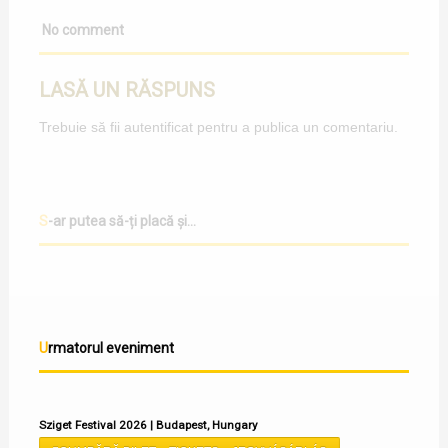
No comment
LASĂ UN RĂSPUNS
Trebuie să fii
autentificat
pentru a publica un comentariu.
S-ar putea să-ți placă și...
Urmatorul eveniment
Sziget Festival 2026 | Budapest, Hungary