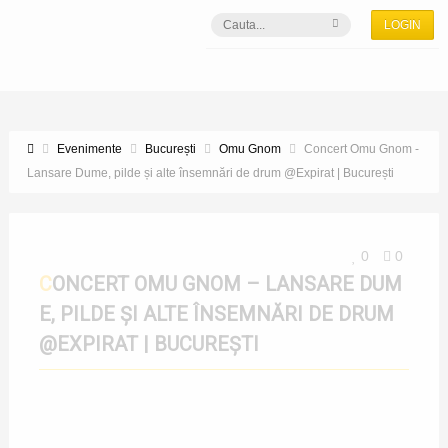
LOGIN
Evenimente
București
Omu Gnom
Concert Omu Gnom -
Lansare Dume, pilde și alte însemnări de drum @Expirat | București
0
0
CONCERT OMU GNOM – LANSARE DUM
E, PILDE ȘI ALTE ÎNSEMNĂRI DE DRUM
@EXPIRAT | BUCUREȘTI