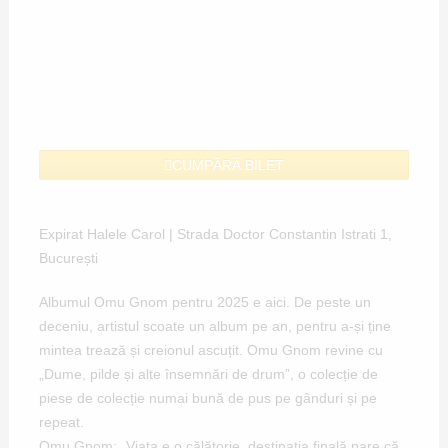
CUMPĂRĂ BILET
Expirat Halele Carol | Strada Doctor Constantin Istrati 1,
București
Albumul Omu Gnom pentru 2025 e aici. De peste un
deceniu, artistul scoate un album pe an, pentru a-și ține
mintea trează și creionul ascuțit. Omu Gnom revine cu
„Dume, pilde și alte însemnări de drum”, o colecție de
piese de colecție numai bună de pus pe gânduri și pe
repeat.
Omu Gnom: „Viața e o călătorie, destinația finală pare că