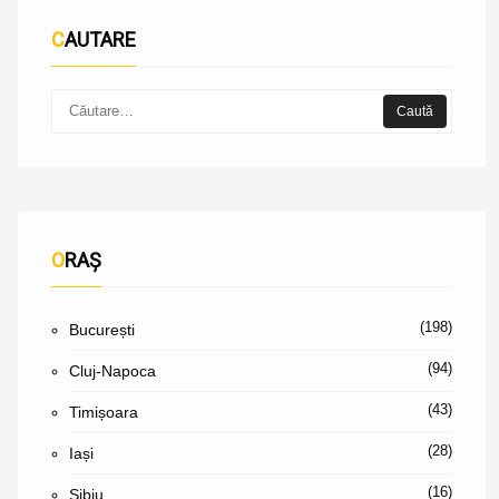
CAUTARE
ORAȘ
(198)
București
(94)
Cluj-Napoca
(43)
Timișoara
(28)
Iași
(16)
Sibiu