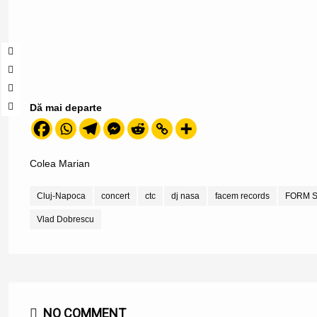
Dă mai departe
Colea Marian
Cluj-Napoca
concert
ctc
dj nasa
facem records
FORM S
Vlad Dobrescu
NO COMMENT