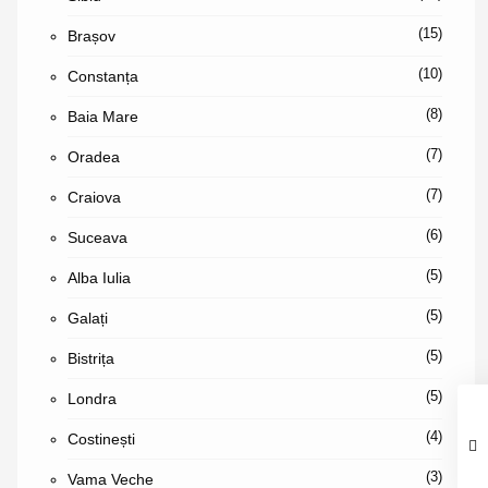
(15)
Brașov
(10)
Constanța
(8)
Baia Mare
(7)
Oradea
(7)
Craiova
(6)
Suceava
(5)
Alba Iulia
(5)
Galați
(5)
Bistrița
(5)
Londra
(4)
Costinești
(3)
Vama Veche