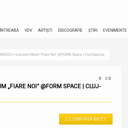
 ÎNTREABĂ
VDV
ARTIȘTI
DISCOGRAFIE
ȘTIRI
EVENIMENTE
RESCU • Lansare Album "Fiare Noi" @FORM Space | Cluj-Napoca
0
0
CUMPĂRĂ BILET