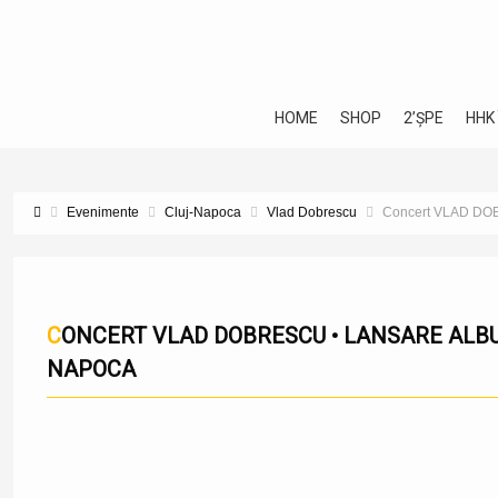
HOME
SHOP
2’ȘPE
HHK
Evenimente
Cluj-Napoca
Vlad Dobrescu
Concert VLAD DOB
CONCERT VLAD DOBRESCU • LANSARE ALBUM „FIARE NOI” @FORM SPACE | CLUJ-
NAPOCA