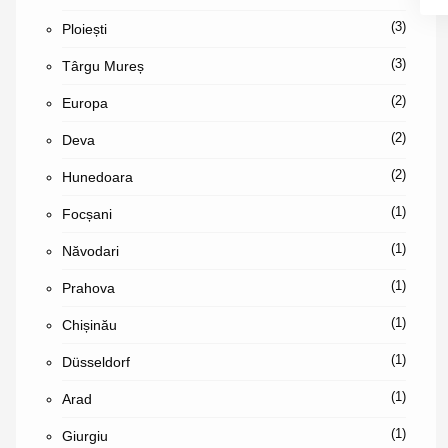
(3)
Ploiești
(3)
Târgu Mureș
(2)
Europa
(2)
Deva
(2)
Hunedoara
(1)
Focșani
(1)
Năvodari
(1)
Prahova
(1)
Chișinău
(1)
Düsseldorf
(1)
Arad
(1)
Giurgiu