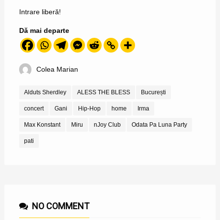
Intrare liberă!
Dă mai departe
Colea Marian
Alduts Sherdley
ALESS THE BLESS
București
concert
Gani
Hip-Hop
home
Irma
Max Konstant
Miru
nJoy Club
Odata Pa Luna Party
pati
NO COMMENT