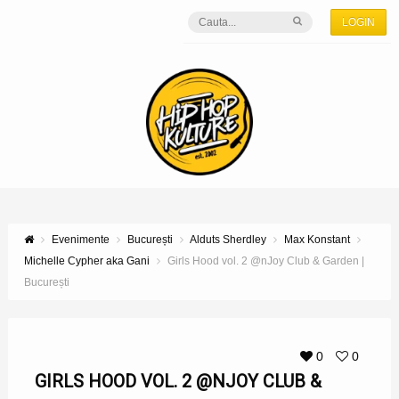
LOGIN
Evenimente
București
Alduts Sherdley
Max Konstant
Michelle Cypher aka Gani
Girls Hood vol. 2 @nJoy Club & Garden |
București
0
0
GIRLS HOOD VOL. 2 @NJOY CLUB &