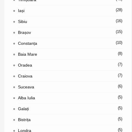
(28)
Iași
(16)
Sibiu
(15)
Brașov
(10)
Constanța
(8)
Baia Mare
(7)
Oradea
(7)
Craiova
(6)
Suceava
(5)
Alba Iulia
(5)
Galați
(5)
Bistrița
(5)
Londra