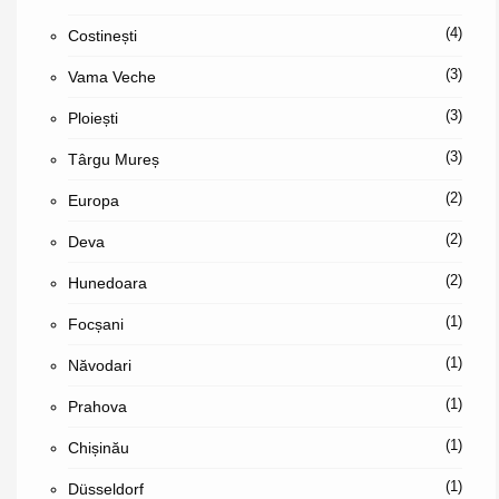
(4)
Costinești
(3)
Vama Veche
(3)
Ploiești
(3)
Târgu Mureș
(2)
Europa
(2)
Deva
(2)
Hunedoara
(1)
Focșani
(1)
Năvodari
(1)
Prahova
(1)
Chișinău
(1)
Düsseldorf