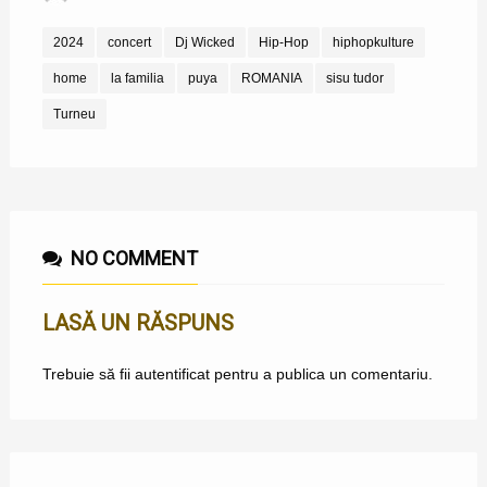
2024
concert
Dj Wicked
Hip-Hop
hiphopkulture
home
la familia
puya
ROMANIA
sisu tudor
Turneu
NO COMMENT
LASĂ UN RĂSPUNS
Trebuie să fii
autentificat
pentru a publica un comentariu.