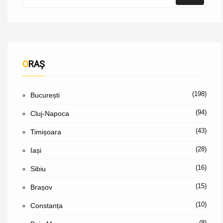
ORAȘ
(198)
București
(94)
Cluj-Napoca
(43)
Timișoara
(28)
Iași
(16)
Sibiu
(15)
Brașov
(10)
Constanța
(8)