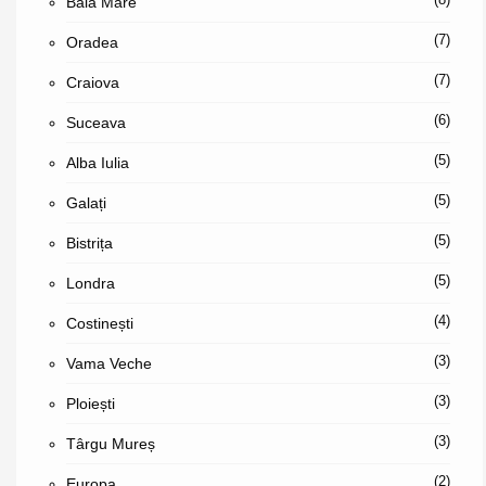
Baia Mare
(7)
Oradea
(7)
Craiova
(6)
Suceava
(5)
Alba Iulia
(5)
Galați
(5)
Bistrița
(5)
Londra
(4)
Costinești
(3)
Vama Veche
(3)
Ploiești
(3)
Târgu Mureș
(2)
Europa