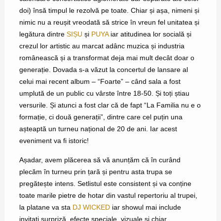
doi) însă timpul le rezolvă pe toate. Chiar și așa, nimeni și
nimic nu a reușit vreodată să strice în vreun fel unitatea și
legătura dintre
SIȘU
și
PUYA
iar atitudinea lor socială și
crezul lor artistic au marcat adânc muzica și industria
românească și a transformat deja mai mult decât doar o
generație. Dovada s-a văzut la concertul de lansare al
celui mai recent album – “Foarte” – când sala a fost
umplută de un public cu vârste între 18-50. Și toți știau
versurile. Și atunci a fost clar că de fapt “La Familia nu e o
formație, ci două generații”, dintre care cel puțin una
așteaptă un turneu național de 20 de ani. Iar acest
eveniment va fi istoric!
Așadar, avem plăcerea să vă anunțăm că în curând
plecăm în turneu prin țară și pentru asta trupa se
pregătește intens. Setlistul este consistent și va conține
toate marile pietre de hotar din vastul repertoriu al trupei,
la platane va sta
DJ WICKED
iar showul mai include
invitați surpriză, efecte speciale, vizuale și chiar