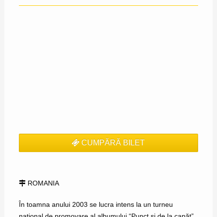
CUMPĂRĂ BILET
ROMANIA
În toamna anului 2003 se lucra intens la un turneu
național de promovare al albumului “Punct și de la capăt”,