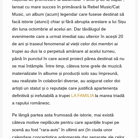
lansat cu mare succes în primăvară la Rebel Music/Cat
Music, un album (acum) legendar care fusese destinat să
facă istorie (atunci) chiar și fără abrupta arestare a lui Sișu
din luna octombrie al acelui an. Dar tăvălugul de
evenimente care a urmat imediat sau ulterior în acești 20
de ani și traseul fenomenal al vieții celor doi membri ai
trupei au dus la o perpetuă amânare al acelui turneu,
până în punctul în care acest proiect părea destinat să nu
se mai întâmple. Între timp, câteva tone grele de muzică
materializate în albume și producții solo sau împreună,
sau realizate în colaborări diverse, au asigurat celor doi
artiști un statut și o reputație care justifică apartenența
definitivă și irefutabilă a trupei
LA FAMILIA
la marea triadă
a rapului românesc.
Pe lângă partea asta frumoasă de istorie, mai există
câteva motive neplăcute pentru care aparițiile trupei pe
scenă au fost “rara-avis” în ultimii ani (în ciuda unor
calendare concertistice aglomerate dar separate ale celor