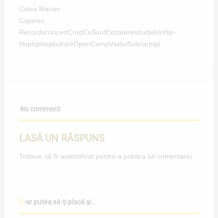
Colea Marian
Cojones
Records
concert
CredCaSuntExtraterestru
deliric
Hip-
Hop
hiphopkulture
OpenCampVaslui
Subcarpați
No comment
LASĂ UN RĂSPUNS
Trebuie să fii
autentificat
pentru a publica un comentariu.
S-ar putea să-ți placă și...