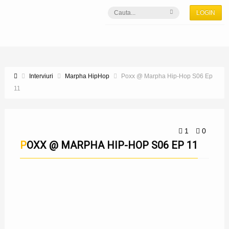
LOGIN
Interviuri
Marpha HipHop
Poxx @ Marpha Hip-Hop S06 Ep
11
1
0
POXX @ MARPHA HIP-HOP S06 EP 11