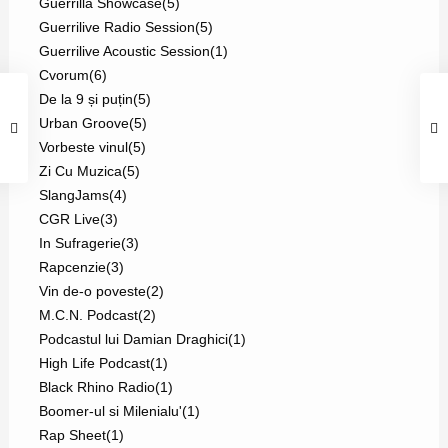
Guerrilla Showcase
(5)
Guerrilive Radio Session
(5)
Guerrilive Acoustic Session
(1)
Cvorum
(6)
De la 9 și puțin
(5)
Urban Groove
(5)
Vorbeste vinul
(5)
Zi Cu Muzica
(5)
SlangJams
(4)
CGR Live
(3)
In Sufragerie
(3)
Rapcenzie
(3)
Vin de-o poveste
(2)
M.C.N. Podcast
(2)
Podcastul lui Damian Draghici
(1)
High Life Podcast
(1)
Black Rhino Radio
(1)
Boomer-ul si Milenialu'
(1)
Rap Sheet
(1)