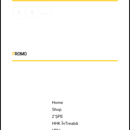
PROMO
Home
Shop
2’ȘPE
HHK ÎnTreabă