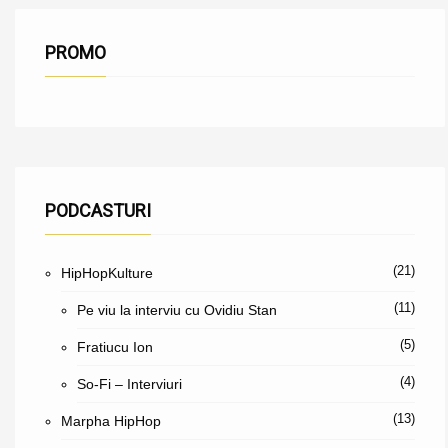
PROMO
PODCASTURI
(21)
HipHopKulture
(11)
Pe viu la interviu cu Ovidiu Stan
(5)
Fratiucu Ion
(4)
So-Fi – Interviuri
(13)
Marpha HipHop