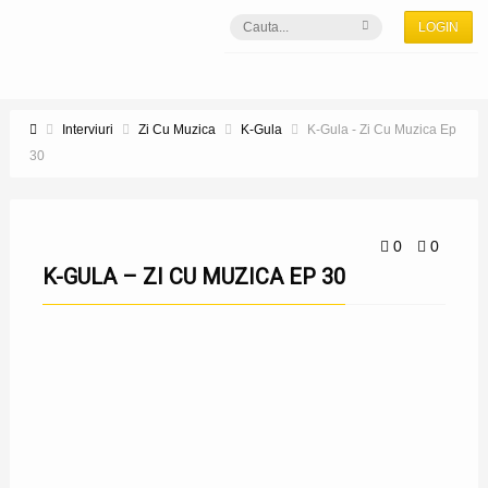
LOGIN
Interviuri
Zi Cu Muzica
K-Gula
K-Gula - Zi Cu Muzica Ep
30
0
0
K-GULA – ZI CU MUZICA EP 30