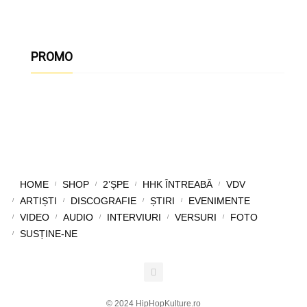
PROMO
HOME
SHOP
2’ȘPE
HHK ÎNTREABĂ
VDV
ARTIȘTI
DISCOGRAFIE
ȘTIRI
EVENIMENTE
VIDEO
AUDIO
INTERVIURI
VERSURI
FOTO
SUSȚINE-NE
© 2024 HipHopKulture.ro