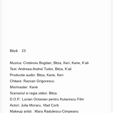
Bitză
23
Muzica: Cristinoiu Bogdan, Bitza, Keri, Karie, K’ali
Text: Andreea Andrei Tudor, Bitza, K’ali
Productie audio: Bitza, Karie, Keri
Chitare: Razvan Grigorescu
Mix/master: Karie
Scenariul si regia video: Bitza
D.O.P.: Lucian Octavian pentru Kutarescu Film
Actori: Julia Moraru, Vlad Corb
Makeup artist : Mara Radulescu-Cimpeanu