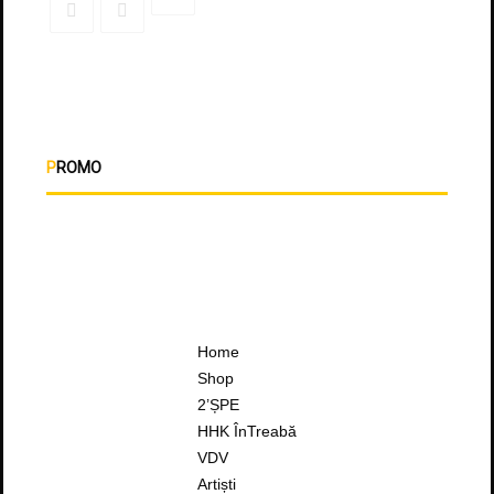
PROMO
Home
Shop
2’ȘPE
HHK ÎnTreabă
VDV
Artiști