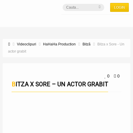
LOGIN
Videoclipuri
HaHaHa Production
Bitză
Bitza x Sore - Un
actor grabit
0
0
BITZA X SORE – UN ACTOR GRABIT