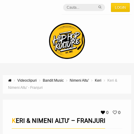
LOGIN
Videoclipuri
Bandit Music
Nimeni Altu'
Keri
Keri &
Nimeni Altu' - Franjuri
0
0
KERI & NIMENI ALTU’ – FRANJURI