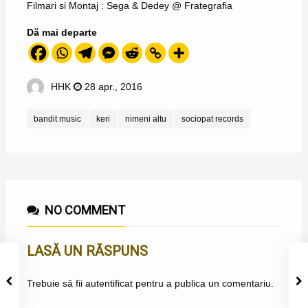
Filmari si Montaj : Sega & Dedey @ Frategrafia
Dă mai departe
HHK
28 apr., 2016
bandit music
keri
nimeni altu
sociopat records
NO COMMENT
LASĂ UN RĂSPUNS
Trebuie să fii
autentificat
pentru a publica un comentariu.