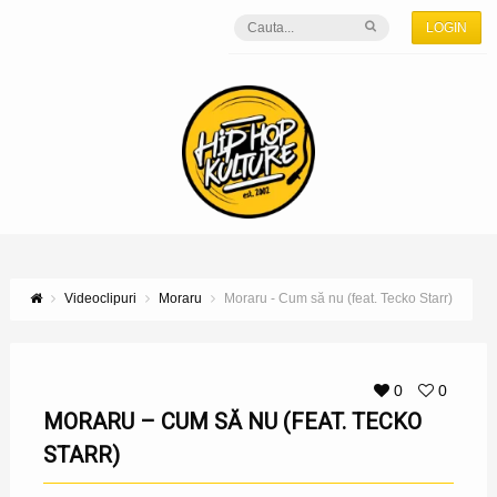
LOGIN
Videoclipuri
Moraru
Moraru - Cum să nu (feat. Tecko Starr)
0
0
MORARU – CUM SĂ NU (FEAT. TECKO
STARR)