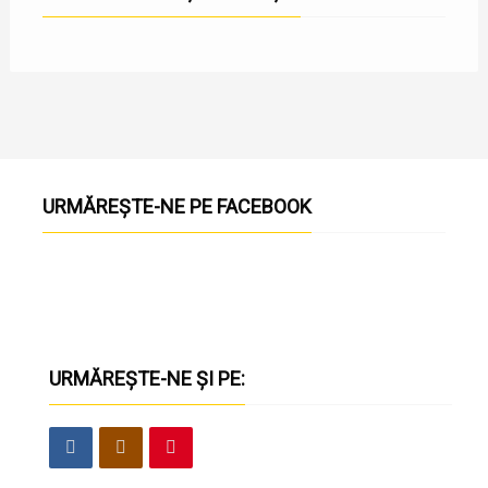
URMĂREȘTE-NE PE FACEBOOK
URMĂREȘTE-NE ȘI PE: