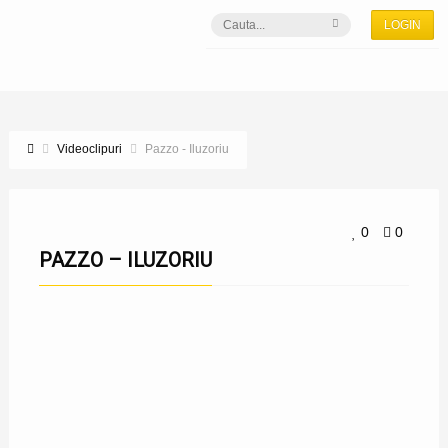
LOGIN
Videoclipuri
Pazzo - Iluzoriu
0
0
PAZZO – ILUZORIU