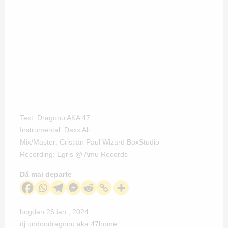
Text: Dragonu AKA 47
Instrumental: Daxx Ali
Mix/Master: Cristian Paul Wizard BoxStudio
Recording: Egris @ Amu Records
Dă mai departe
bogdan
26 ian., 2024
dj undoo
dragonu aka 47
home