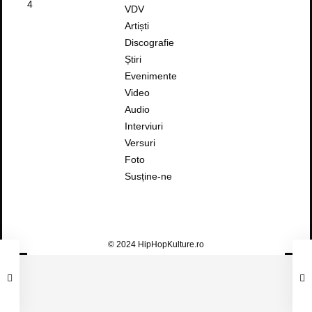
4
VDV
Artiști
Discografie
Știri
Evenimente
Video
Audio
Interviuri
Versuri
Foto
Susține-ne
© 2024 HipHopKulture.ro
FAUST – TE AȘTEPT LA SHOW (FEAT.
MACANACHE)