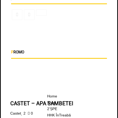
PROMO
Home
Shop
CASTET – APA SAMBETEI
2’ȘPE
Castet
2
0
HHK ÎnTreabă