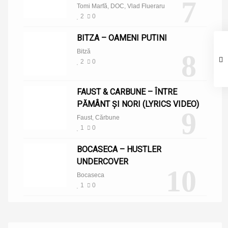
7
Tomi Marfă
,
DOC
,
Vlad Flueraru
2
0
BITZA – OAMENI PUTINI
Bitză
8
2
0
FAUST & CARBUNE – ÎNTRE
PĂMÂNT ȘI NORI (LYRICS VIDEO)
9
Faust
,
Cărbune
1
0
BOCASECA – HUSTLER
UNDERCOVER
10
Bocaseca
1
0