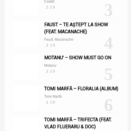
Castet
3
2
0
FAUST – TE AȘTEPT LA SHOW
(FEAT. MACANACHE)
4
Faust
,
Macanache
2
0
MOTANU’ – SHOW MUST GO ON
Motanu’
5
2
0
TOMI MARFĂ – FLORALIA (ALBUM)
Tomi Marfă
6
2
0
TOMI MARFĂ – TRIFECTA (FEAT.
VLAD FLUERARU & DOC)