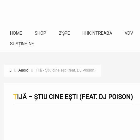
HOME
SHOP
2’ȘPE
HHK ÎNTREABĂ
VDV
SUSȚINE-NE
Audio
Tijă - Știu cine ești (feat. DJ Poison)
TIJĂ – ȘTIU CINE EȘTI (FEAT. DJ POISON)