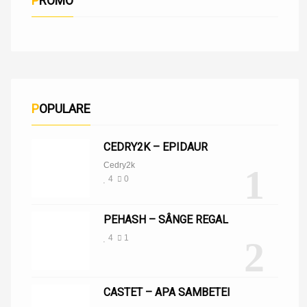
PROMO
POPULARE
CEDRY2K – EPIDAUR
Cedry2k
1
4
0
PEHASH – SÂNGE REGAL
4
1
2
CASTET – APA SAMBETEI